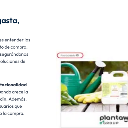
gasta,
es entender las
to de compra.
asegurándonos
soluciones de
tacionalidad
uando crece la
rdín. Además,
suarios que
do la compra.