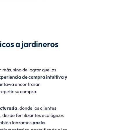
cos a jardineros
 más, sino de lograr que los
periencia de compra intuitiva y
Plantawa encontraran
repetir su compra.
ucturada
, donde los clientes
, desde fertilizantes ecológicos
ambién lanzamos
packs
lementarios, permitiendo a los