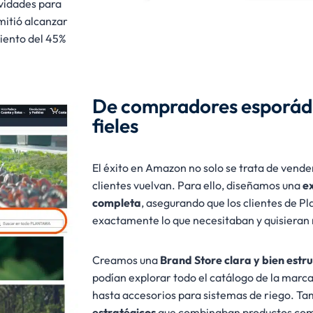
ividades para
mitió alcanzar
miento del 45%
De compradores esporádi
fieles
El éxito en Amazon no solo se trata de vender
clientes vuelvan. Para ello, diseñamos una
ex
completa
, asegurando que los clientes de 
exactamente lo que necesitaban y quisieran 
Creamos una
Brand Store clara y bien estr
podían explorar todo el catálogo de la marca
hasta accesorios para sistemas de riego. T
estratégicos
que combinaban productos comp