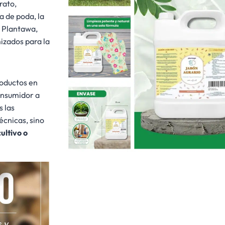
rato,
a de poda, la
e Plantawa,
izados para la
roductos en
onsumidor a
 las
écnicas, sino
ultivo o