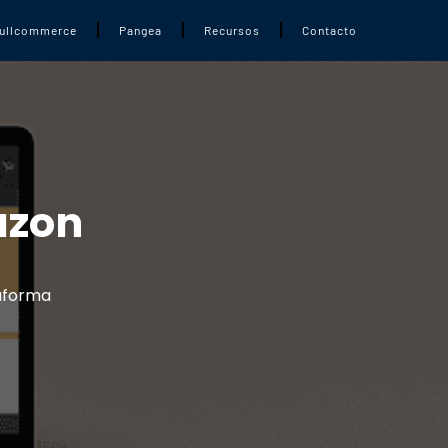
ullcommerce
Pangea
Recursos
Contacto
azon
taforma