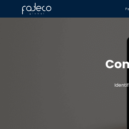
P
Con
Identi