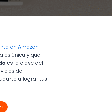
enta en Amazon
,
 es única y que
ada
es la clave del
rvicios de
udarte a lograr tus
o!