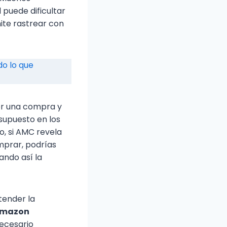
 puede dificultar
ite rastrear con
o lo que
er una compra y
esupuesto en los
, si AMC revela
mprar, podrías
ando así la
tender la
mazon
necesario