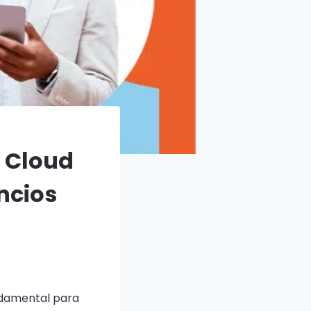
 Cloud
ncios
ndamental para