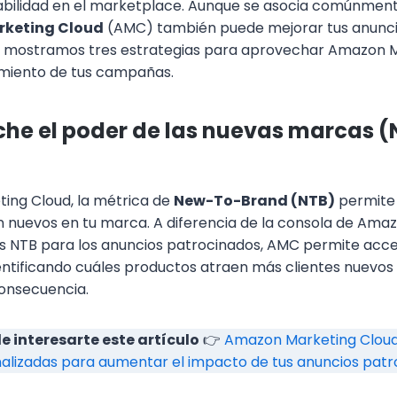
abilidad en el marketplace. Aunque se asocia comúnmen
keting Cloud
(AMC) también puede mejorar tus anunci
te mostramos tres estrategias para aprovechar Amazon M
imiento de tus campañas.
che el poder de las nuevas marcas 
ing Cloud, la métrica de
New-To-Brand (NTB)
permite 
on nuevos en tu marca. A diferencia de la consola de Ama
s NTB para los anuncios patrocinados, AMC permite acce
identificando cuáles productos atraen más clientes nuevos
onsecuencia.
 interesarte este artículo
👉
Amazon Marketing Cloud
nalizadas para aumentar el impacto de tus anuncios pat