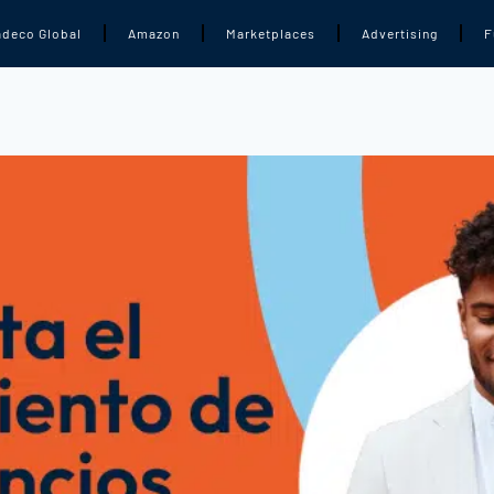
adeco Global
Amazon
Marketplaces
Advertising
F