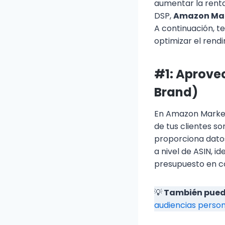
aumentar la rent
DSP,
Amazon Mar
A continuación, 
optimizar el rend
#1: Aprove
Brand)
En Amazon Market
de tus clientes s
proporciona dato
a nivel de ASIN, 
presupuesto en c
💡
También puede
audiencias perso