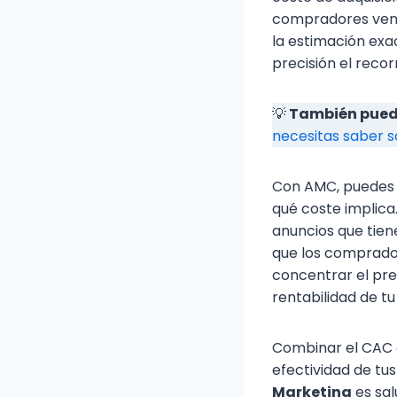
compradores ven v
la estimación ex
precisión el reco
💡
También puede
necesitas saber 
Con AMC, puedes 
qué coste implica.
anuncios que tien
que los comprador
concentrar el pr
rentabilidad de t
Combinar el CAC c
efectividad de tus
Marketing
es sal