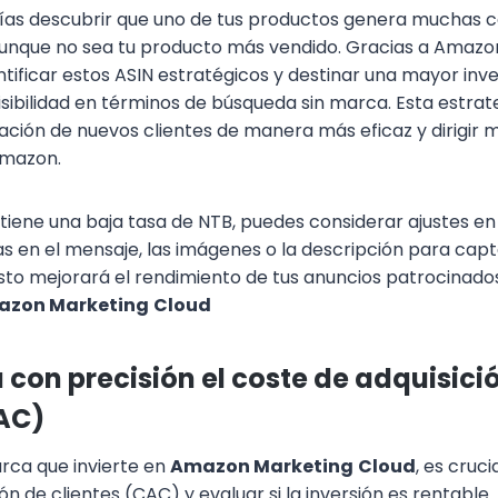
rías descubrir que uno de tus productos genera muchas 
aunque no sea tu producto más vendido. Gracias a Amazo
tificar estos ASIN estratégicos y destinar una mayor inve
isibilidad en términos de búsqueda sin marca. Esta estra
ción de nuevos clientes de manera más eficaz y dirigir m
Amazon.
 tiene una baja tasa de NTB, puedes considerar ajustes e
s en el mensaje, las imágenes o la descripción para capta
Esto mejorará el rendimiento de tus anuncios patrocinados
zon Marketing
Cloud
 con precisión el coste de adquisici
CAC)
rca que invierte en
Amazon Marketing
Cloud
, es cruci
ón de clientes (CAC) y evaluar si la inversión es rentable