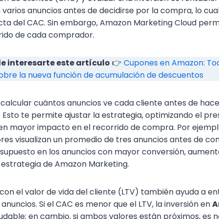
arios anuncios antes de decidirse por la compra, lo cual
acta del CAC. Sin embargo, Amazon Marketing Cloud perm
rrido de cada comprador.
 interesarte este artículo
👉
Cupones en Amazon: Tod
sobre la nueva función de acumulación de descuentos
calcular cuántos anuncios ve cada cliente antes de hac
 Esto te permite ajustar la estrategia, optimizando el pr
en mayor impacto en el recorrido de compra. Por ejemplo
es visualizan un promedio de tres anuncios antes de co
esupuesto en los anuncios con mayor conversión, aument
u estrategia de Amazon Marketing.
on el valor de vida del cliente (LTV) también ayuda a en
 anuncios. Si el CAC es menor que el LTV, la inversión en
A
udable; en cambio, si ambos valores están próximos, es 