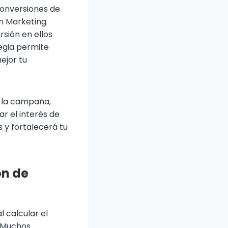
conversiones de
n Marketing
rsión en ellos
tegia permite
ejor tu
n la campaña,
r el interés de
 y fortalecerá tu
ón de
al calcular el
. Muchos